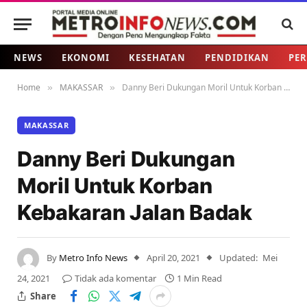
NEWS
EKONOMI
KESEHATAN
PENDIDIKAN
PER
Home
MAKASSAR
Danny Beri Dukungan Moril Untuk Korban Kebakaran Jalan Badak
»
»
MAKASSAR
Danny Beri Dukungan
Moril Untuk Korban
Kebakaran Jalan Badak
By
Metro Info News
April 20, 2021
Updated:
Mei
24, 2021
Tidak ada komentar
1 Min Read
Share