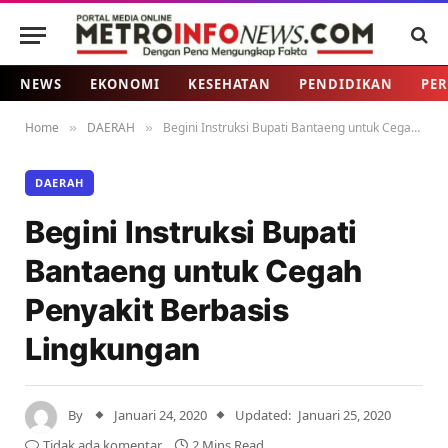
NEWS
EKONOMI
KESEHATAN
PENDIDIKAN
PER
Home
DAERAH
Begini Instruksi Bupati Bantaeng untuk Cegah Penyakit Berbasis Lingkungan
»
»
DAERAH
Begini Instruksi Bupati
Bantaeng untuk Cegah
Penyakit Berbasis
Lingkungan
By
Januari 24, 2020
Updated:
Januari 25, 2020
Tidak ada komentar
2 Mins Read