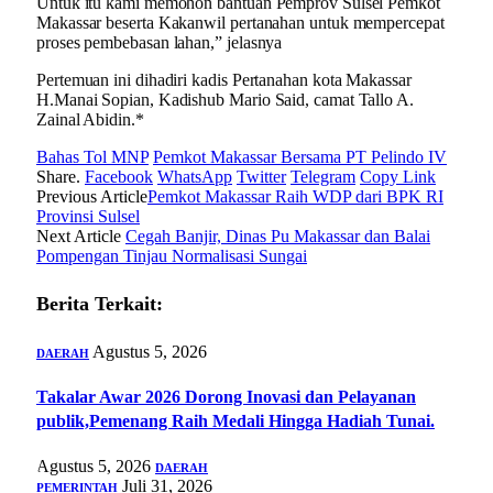
Untuk itu kami memohon bantuan Pemprov Sulsel Pemkot
Makassar beserta Kakanwil pertanahan untuk mempercepat
proses pembebasan lahan,” jelasnya
Pertemuan ini dihadiri kadis Pertanahan kota Makassar
H.Manai Sopian, Kadishub Mario Said, camat Tallo A.
Zainal Abidin.*
Bahas Tol MNP
Pemkot Makassar Bersama PT Pelindo IV
Share.
Facebook
WhatsApp
Twitter
Telegram
Copy Link
Previous Article
Pemkot Makassar Raih WDP dari BPK RI
Provinsi Sulsel
Next Article
Cegah Banjir, Dinas Pu Makassar dan Balai
Pompengan Tinjau Normalisasi Sungai
Berita Terkait:
Agustus 5, 2026
DAERAH
Takalar Awar 2026 Dorong Inovasi dan Pelayanan
publik,Pemenang Raih Medali Hingga Hadiah Tunai.
Agustus 5, 2026
DAERAH
Juli 31, 2026
PEMERINTAH