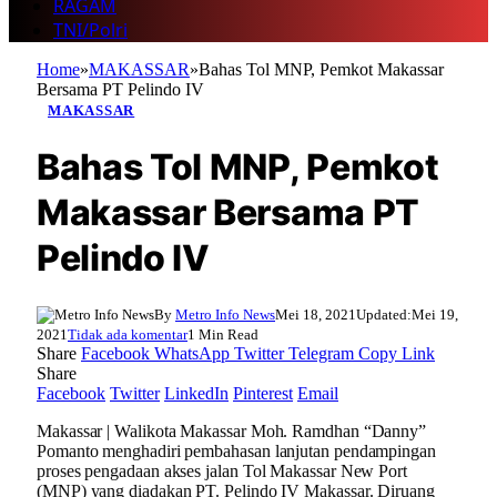
RAGAM
TNI/Polri
Home
»
MAKASSAR
»
Bahas Tol MNP, Pemkot Makassar
Bersama PT Pelindo IV
MAKASSAR
Bahas Tol MNP, Pemkot
Makassar Bersama PT
Pelindo IV
By
Metro Info News
Mei 18, 2021
Updated:
Mei 19,
2021
Tidak ada komentar
1 Min Read
Share
Facebook
WhatsApp
Twitter
Telegram
Copy Link
Share
Facebook
Twitter
LinkedIn
Pinterest
Email
Makassar | Walikota Makassar Moh. Ramdhan “Danny”
Pomanto menghadiri pembahasan lanjutan pendampingan
proses pengadaan akses jalan Tol Makassar New Port
(MNP) yang diadakan PT. Pelindo IV Makassar. Diruang