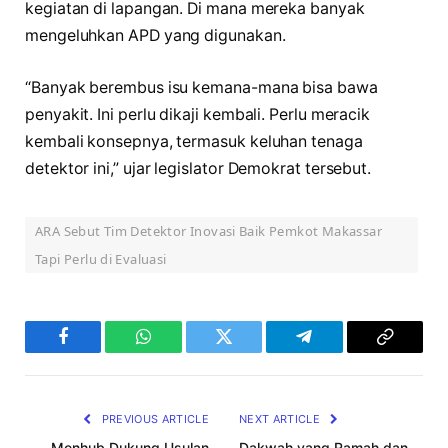
kegiatan di lapangan. Di mana mereka banyak
mengeluhkan APD yang digunakan.
“Banyak berembus isu kemana-mana bisa bawa
penyakit. Ini perlu dikaji kembali. Perlu meracik
kembali konsepnya, termasuk keluhan tenaga
detektor ini,” ujar legislator Demokrat tersebut.
ARA Sebut Tim Detektor Inovasi Baik Pemkot Makassar
Tapi Perlu di Evaluasi
Facebook
WhatsApp
Twitter
Telegram
Copy
Link
PREVIOUS ARTICLE
NEXT ARTICLE
Menhub Dukung Usulan
Dakwah yang Ramah dan