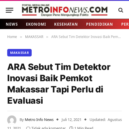
NEWS
EKONOMI
KESEHATAN
PENDIDIKAN
PER
Home
MAKASSAR
ARA Sebut Tim Detektor Inovasi Baik Pemkot Makassar Tapi Perlu di Evaluasi
»
»
MAKASSAR
ARA Sebut Tim Detektor
Inovasi Baik Pemkot
Makassar Tapi Perlu di
Evaluasi
By
Metro Info News
Juli 12, 2021
Updated:
Agustus
11, 2021
Tidak ada komentar
1 Min Read