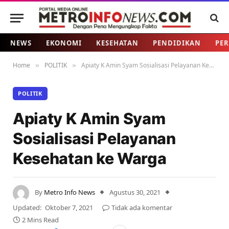
NEWS
EKONOMI
KESEHATAN
PENDIDIKAN
PER
Home
POLITIK
Apiaty K Amin Syam Sosialisasi Pelayanan Kesehatan ke Warga
»
»
POLITIK
Apiaty K Amin Syam
Sosialisasi Pelayanan
Kesehatan ke Warga
By
Metro Info News
Agustus 30, 2021
Updated:
Oktober 7, 2021
Tidak ada komentar
2 Mins Read