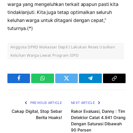
warga yang mengeluhkan terkait apapun pasti kita
tindaklanjuti. Kita juga tetap optimalkan seluruh
keluhan warga untuk ditagani dengan cepat,”
tuturnya.(*)
Anggota DPRD Makassar Dapil I Lakukan Reses Usulkan
Keluhan Warga Lewat Program SIPD
Facebook
WhatsApp
Twitter
Telegram
Copy
Link
PREVIOUS ARTICLE
NEXT ARTICLE
Cakap Digital, Stop Sebar
Rakor Evaluasi, Danny : Tim
Berita Hoaks!
Detektor Catat 4.941 Orang
Dengan Saturasi Dibawah
90 Persen