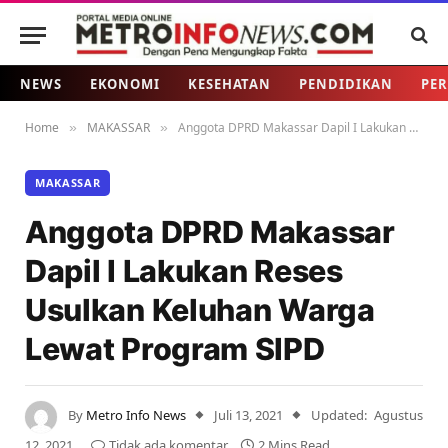
NEWS
EKONOMI
KESEHATAN
PENDIDIKAN
PER
Home
MAKASSAR
Anggota DPRD Makassar Dapil I Lakukan Reses Usulkan Keluhan Warga Lewat Program SIPD
»
»
MAKASSAR
Anggota DPRD Makassar
Dapil I Lakukan Reses
Usulkan Keluhan Warga
Lewat Program SIPD
By
Metro Info News
Juli 13, 2021
Updated:
Agustus
12, 2021
Tidak ada komentar
2 Mins Read