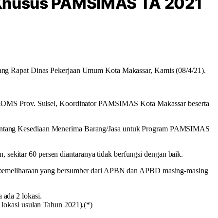
h Khusus PAMSIMAS TA 2021
ang Rapat Dinas Pekerjaan Umum Kota Makassar, Kamis (08/4/21).
n ROMS Prov. Sulsel, Koordinator PAMSIMAS Kota Makassar beserta
ssar tentang Kesediaan Menerima Barang/Jasa untuk Program PAMSIMAS
kitar 60 persen diantaranya tidak berfungsi dengan baik.
an pemeliharaan yang bersumber dari APBN dan APBD masing-masing
ada 2 lokasi.
lokasi usulan Tahun 2021).(*)