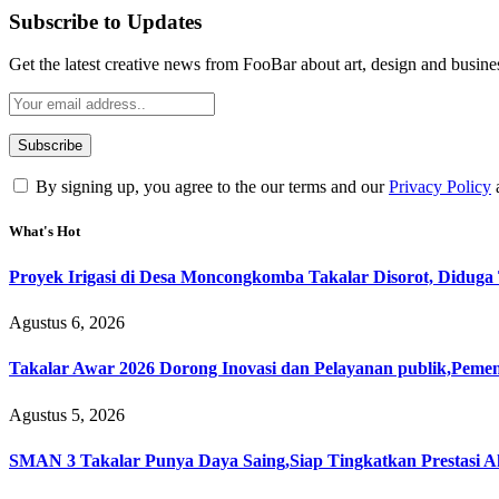
Subscribe to Updates
Get the latest creative news from FooBar about art, design and busine
By signing up, you agree to the our terms and our
Privacy Policy
What's Hot
Proyek Irigasi di Desa Moncongkomba Takalar Disorot, Didug
Agustus 6, 2026
Takalar Awar 2026 Dorong Inovasi dan Pelayanan publik,Peme
Agustus 5, 2026
SMAN 3 Takalar Punya Daya Saing,Siap Tingkatkan Prestasi 