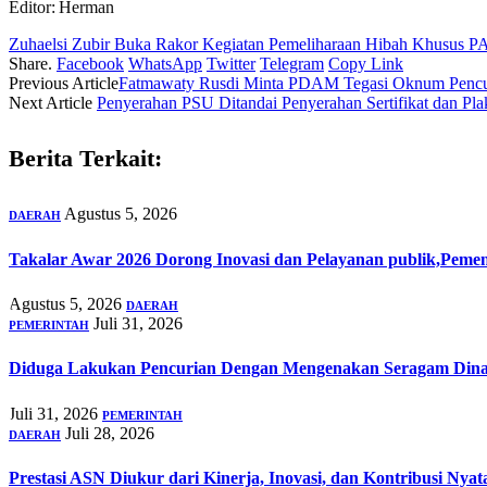
Editor: Herman
Zuhaelsi Zubir Buka Rakor Kegiatan Pemeliharaan Hibah Khusu
Share.
Facebook
WhatsApp
Twitter
Telegram
Copy Link
Previous Article
Fatmawaty Rusdi Minta PDAM Tegasi Oknum Pencu
Next Article
Penyerahan PSU Ditandai Penyerahan Sertifikat dan Pla
Berita Terkait:
Agustus 5, 2026
DAERAH
Takalar Awar 2026 Dorong Inovasi dan Pelayanan publik,Peme
Agustus 5, 2026
DAERAH
Juli 31, 2026
PEMERINTAH
Diduga Lakukan Pencurian Dengan Mengenakan Seragam Dina
Juli 31, 2026
PEMERINTAH
Juli 28, 2026
DAERAH
Prestasi ASN Diukur dari Kinerja, Inovasi, dan Kontribusi Nya