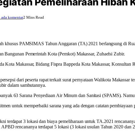
 Kegiatan Pemeliharaan Hiba
 ada komentar
2 Mins Read
n hibah khusus PAMSIMAS Tahun Anggaran (TA) 2021 berlangsung di Ru
dan Bangunan Pemerintah Kota (Pemkot) Makassar, Zuhaelsi Zubir.
etda Kota Makassar, Bidang Fispra Bappeda Kota Makassar, Konsulta
 persepsi dari peserta rapat terkait surat pernyataan Walikota Maka
Zubir dalam sambutannya.
yak 63 Sarana Penyediaan Air Minum dan Sanitasi (SPAMS). Namun, se
omitmen untuk memperbaiki sarana yang ada dengan catatan pembiaya
terdapat 3 lokasi dan biaya pemeliharaan untuk TA.2021 rencananya 
PBD rencananya terdapat 5 lokasi (3 lokasi usulan Tahun 2020 dan 2 