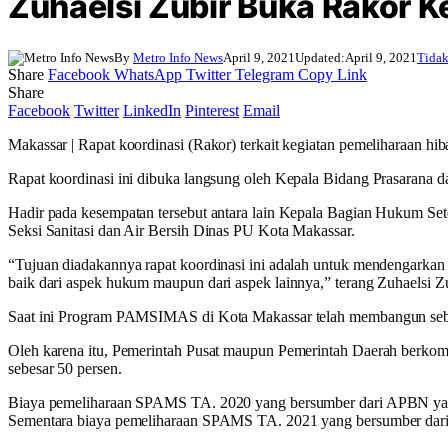
Zuhaelsi Zubir Buka Rakor
By
Metro Info News
April 9, 2021
Updated:
April 9, 2021
Tidak
Share
Facebook
WhatsApp
Twitter
Telegram
Copy Link
Share
Facebook
Twitter
LinkedIn
Pinterest
Email
Makassar | Rapat koordinasi (Rakor) terkait kegiatan pemeliharaa
Rapat koordinasi ini dibuka langsung oleh Kepala Bidang Prasarana 
Hadir pada kesempatan tersebut antara lain Kepala Bagian Hukum S
Seksi Sanitasi dan Air Bersih Dinas PU Kota Makassar.
“Tujuan diadakannya rapat koordinasi ini adalah untuk mendengarkan
baik dari aspek hukum maupun dari aspek lainnya,” terang Zuhaelsi 
Saat ini Program PAMSIMAS di Kota Makassar telah membangun seban
Oleh karena itu, Pemerintah Pusat maupun Pemerintah Daerah berk
sebesar 50 persen.
Biaya pemeliharaan SPAMS TA. 2020 yang bersumber dari APBN yakni 
Sementara biaya pemeliharaan SPAMS TA. 2021 yang bersumber dari A