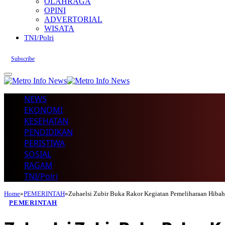
OLAHRAGA
OPINI
ADVERTORIAL
WISATA
TNI/Polri
Subscribe
NEWS
EKONOMI
KESEHATAN
PENDIDIKAN
PERISTIWA
SOSIAL
RAGAM
TNI/Polri
Home
»
PEMERINTAH
»
Zuhaelsi Zubir Buka Rakor Kegiatan Pemeliharaan Hi
PEMERINTAH