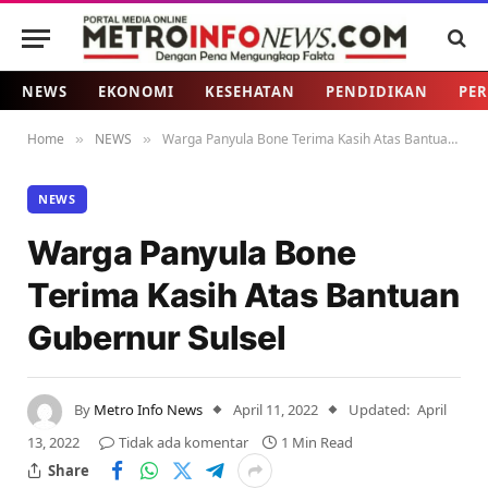
NEWS
EKONOMI
KESEHATAN
PENDIDIKAN
PER
Home
NEWS
Warga Panyula Bone Terima Kasih Atas Bantuan Gubernur Sulsel
»
»
NEWS
Warga Panyula Bone
Terima Kasih Atas Bantuan
Gubernur Sulsel
By
Metro Info News
April 11, 2022
Updated:
April
13, 2022
Tidak ada komentar
1 Min Read
Share