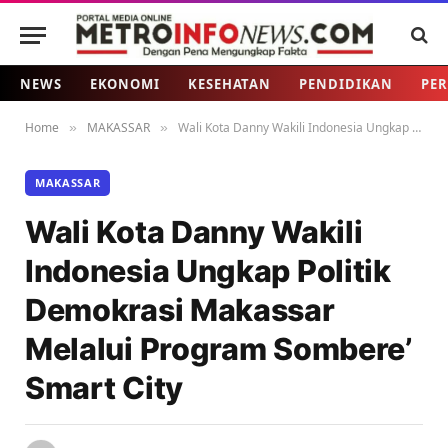
NEWS
EKONOMI
KESEHATAN
PENDIDIKAN
PER
Home
MAKASSAR
Wali Kota Danny Wakili Indonesia Ungkap Politik Demokrasi Makassar Melalui Program Sombere’ Smart City
»
»
MAKASSAR
Wali Kota Danny Wakili
Indonesia Ungkap Politik
Demokrasi Makassar
Melalui Program Sombere’
Smart City