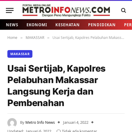
NEWS
EKONOMI
KESEHATAN
PENDIDIKAN
PER
Home
MAKASSAR
Usai Sertijab, Kapolres Pelabuhan Makassar Langsung Kerja dan Pembenahan
»
»
MAKASSAR
Usai Sertijab, Kapolres
Pelabuhan Makassar
Langsung Kerja dan
Pembenahan
By
Metro Info News
Januari 4, 2022
Updated:
Januari 6, 2022
Tidak ada komentar