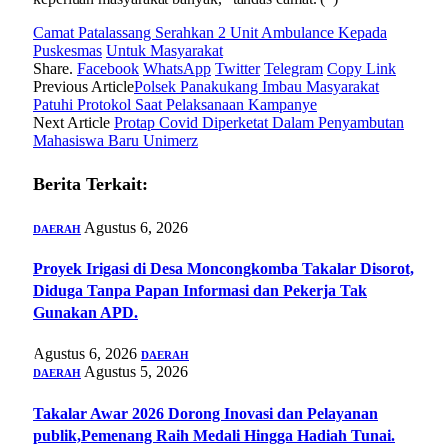
Camat Patalassang Serahkan 2 Unit Ambulance Kepada
Puskesmas
Untuk Masyarakat
Share.
Facebook
WhatsApp
Twitter
Telegram
Copy Link
Previous Article
Polsek Panakukang Imbau Masyarakat
Patuhi Protokol Saat Pelaksanaan Kampanye
Next Article
Protap Covid Diperketat Dalam Penyambutan
Mahasiswa Baru Unimerz
Berita Terkait:
Agustus 6, 2026
DAERAH
Proyek Irigasi di Desa Moncongkomba Takalar Disorot,
Diduga Tanpa Papan Informasi dan Pekerja Tak
Gunakan APD.
Agustus 6, 2026
DAERAH
Agustus 5, 2026
DAERAH
Takalar Awar 2026 Dorong Inovasi dan Pelayanan
publik,Pemenang Raih Medali Hingga Hadiah Tunai.