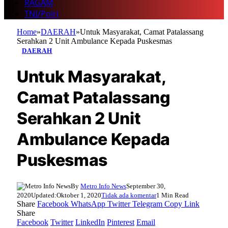
RAGAM
TNI/Polri
Home
»
DAERAH
»
Untuk Masyarakat, Camat Patalassang
Serahkan 2 Unit Ambulance Kepada Puskesmas
DAERAH
Untuk Masyarakat,
Camat Patalassang
Serahkan 2 Unit
Ambulance Kepada
Puskesmas
By
Metro Info News
September 30,
2020
Updated:
Oktober 1, 2020
Tidak ada komentar
1 Min Read
Share
Facebook
WhatsApp
Twitter
Telegram
Copy Link
Share
Facebook
Twitter
LinkedIn
Pinterest
Email