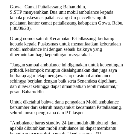
Gowa | Camat Pattallassang Baharuddin,
S.STP menyerahkan Dua unit mobil ambulance kepada
kepala puskesmas pattallassang dan paccellekang di
pelataran kantor camat pattallassang kabupaten Gowa. Rabu,
( 30/09/20).
Orang nomor satu di Kecamatan Pattallassang berharap
kepada kepala Puskesmas untuk memanfaatkan keberadaan
mobil ambulance ini dengan sebaik-baiknya yang
diperuntukan bagi kepentingan masyarakat .
“Jangan sampai ambulance ini digunakan untuk kepentingan
pribadi, kelompok maupun disalahgunakan dan juga saya
berharap agar tetap mengawasi operasional ambulance
sehingga berjalan dengan baik serta Senantiasa dipelihara
dan dirawat sehingga dapat dmanfaatkan lebih maksimal,”
pesan Baharuddin.
Untuk diketahui bahwa dana pengadaan Mobil ambulance
bersumber dari seluruh masyarakat kecamatan Pattallassang,
seluruh unsur pengusaha dan PT. taspen
“Ambulance harus standby 24 jam,mudah dihubungi dan
apabila dibutuhkan mobil ambulance ini dapat membantu
keperluan masyarakat banyak,” tandas camat. (*)