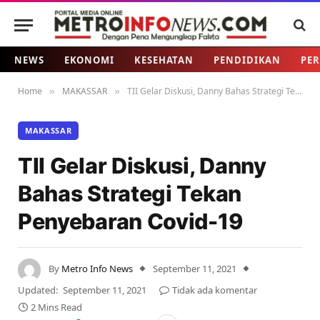
NEWS
EKONOMI
KESEHATAN
PENDIDIKAN
PER
Home
MAKASSAR
TII Gelar Diskusi, Danny Bahas Strategi Tekan Penyebaran Covid-19
»
»
MAKASSAR
TII Gelar Diskusi, Danny
Bahas Strategi Tekan
Penyebaran Covid-19
By
Metro Info News
September 11, 2021
Updated:
September 11, 2021
Tidak ada komentar
2 Mins Read