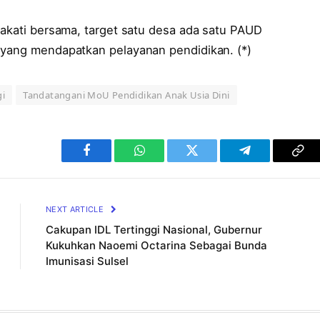
pakati bersama, target satu desa ada satu PAUD
 yang mendapatkan pelayanan pendidikan. (*)
gi
Tandatangani MoU Pendidikan Anak Usia Dini
Facebook
WhatsApp
Twitter
Telegram
Cop
Lin
NEXT ARTICLE
Cakupan IDL Tertinggi Nasional, Gubernur
Kukuhkan Naoemi Octarina Sebagai Bunda
Imunisasi Sulsel