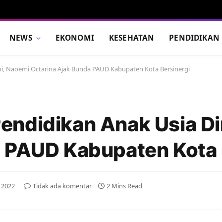
NEWS
EKONOMI
KESEHATAN
PENDIDIKAN
i, Naoemi Octarina Ajak Bunda PAUD Kabupaten Kota Bersinergi
ndidikan Anak Usia Di
 PAUD Kabupaten Kota 
 2022
Tidak ada komentar
2 Mins Read