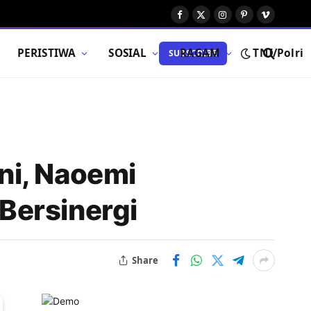
Facebook
X
Instagram
Pinterest
Vimeo
(Twitter)
PERISTIWA
SOSIAL
RAGAM
TNI/Polri
SUBSCRIBE
ni, Naoemi
Bersinergi
Share