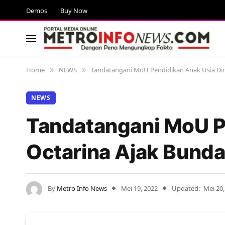
Demos
Buy Now
Home
NEWS
Tandatangani MoU Pendidikan Anak Usia Din
»
»
NEWS
Tandatangani MoU Pe
Octarina Ajak Bunda
By
Metro Info News
Mei 19, 2022
Updated:
Mei 20,