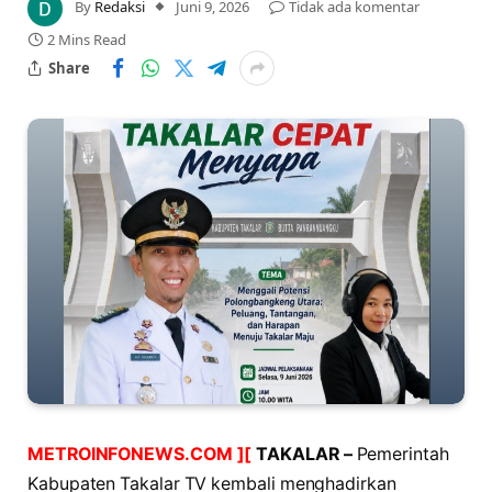
By
Redaksi
Juni 9, 2026
Tidak ada komentar
2 Mins Read
Share
METROINFONEWS.COM ][
TAKALAR –
Pemerintah
Kabupaten Takalar TV kembali menghadirkan