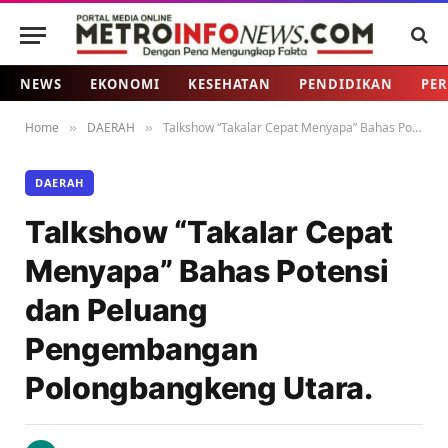
NEWS
EKONOMI
KESEHATAN
PENDIDIKAN
PER
Home
DAERAH
Talkshow “Takalar Cepat Menyapa” Bahas Potensi dan Peluang Pengembangan Polongbangkeng Utara.
»
»
DAERAH
Talkshow “Takalar Cepat
Menyapa” Bahas Potensi
dan Peluang
Pengembangan
Polongbangkeng Utara.