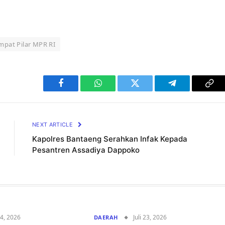
Empat Pilar MPR RI
Facebook
WhatsApp
Twitter
Telegram
Cop
Lin
NEXT ARTICLE
Kapolres Bantaeng Serahkan Infak Kepada
Pesantren Assadiya Dappoko
24, 2026
Juli 23, 2026
DAERAH