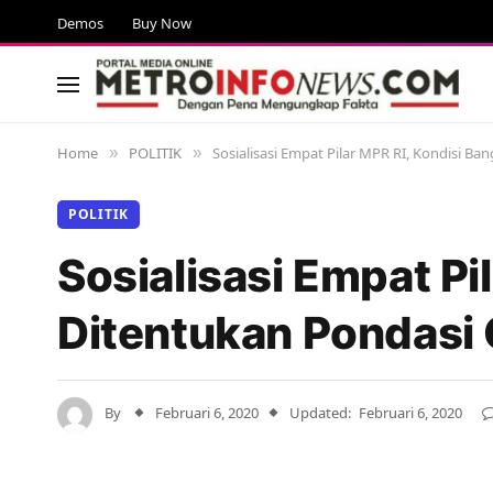
Demos
Buy Now
Home
POLITIK
Sosialisasi Empat Pilar MPR RI, Kondisi Ba
»
»
POLITIK
Sosialisasi Empat Pi
Ditentukan Pondasi 
By
Februari 6, 2020
Updated:
Februari 6, 2020