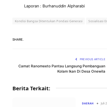
Laporan : Burhanuddin Alpharabi
Kondisi Bangsa Ditentukan Pondasi Generasi
Sosialisasi 
SHARE.
PREVIOUS ARTICLE
Camat Ranomeeto Pantau Langsung Pembanguan
Kolam Ikan Di Desa Onewila
Berita Terkait:
Juli 
DAERAH