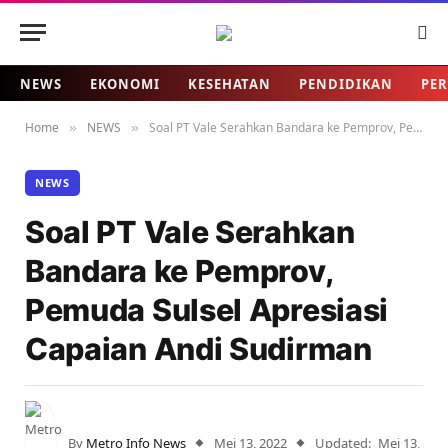
NEWS
EKONOMI
KESEHATAN
PENDIDIKAN
PER
Home
NEWS
Soal PT Vale Serahkan Bandara ke Pemprov, Pemuda Sulsel Apresiasi Capaian Andi Sudirman
»
»
NEWS
Soal PT Vale Serahkan
Bandara ke Pemprov,
Pemuda Sulsel Apresiasi
Capaian Andi Sudirman
By
Metro Info News
Mei 13, 2022
Updated:
Mei 13,