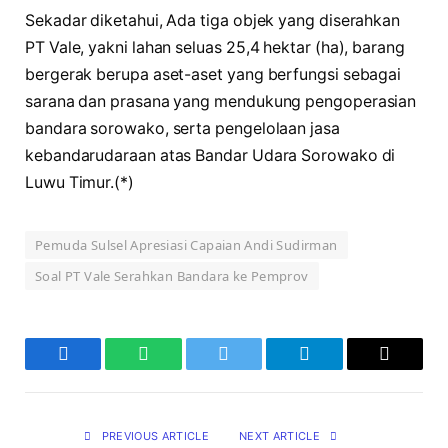
Sekadar diketahui, Ada tiga objek yang diserahkan
PT Vale, yakni lahan seluas 25,4 hektar (ha), barang
bergerak berupa aset-aset yang berfungsi sebagai
sarana dan prasana yang mendukung pengoperasian
bandara sorowako, serta pengelolaan jasa
kebandarudaraan atas Bandar Udara Sorowako di
Luwu Timur.(*)
Pemuda Sulsel Apresiasi Capaian Andi Sudirman
Soal PT Vale Serahkan Bandara ke Pemprov
Facebook
WhatsApp
Twitter
Telegram
Copy
Link
PREVIOUS ARTICLE
NEXT ARTICLE