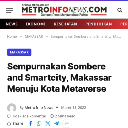
NEWS
EKONOMI
KESEHATAN
PENDIDIKAN
PER
Home
MAKASSAR
Sempurnakan Sombere and Smartcity, Makassar Menuju Kota Metaverse
»
»
MAKASSAR
Sempurnakan Sombere
and Smartcity, Makassar
Menuju Kota Metaverse
By
Metro Info News
Maret 11, 2022
Tidak ada komentar
2 Mins Read
Share