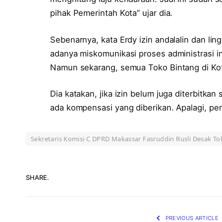
pihak Pemerintah Kota” ujar dia.
Sebenarnya, kata Erdy izin andalalin dan li
adanya miskomunikasi proses administrasi i
Namun sekarang, semua Toko Bintang di Kot
Dia katakan, jika izin belum juga diterbitka
ada kompensasi yang diberikan. Apalagi, p
Sekretaris Komisi C DPRD Makassar Fasruddin Rusli Desak T
SHARE.
PREVIOUS ARTICLE