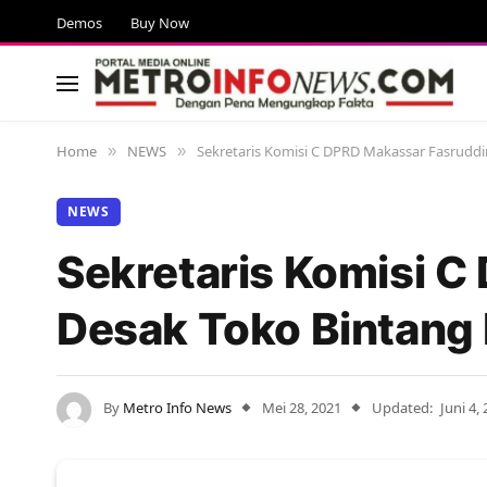
Demos
Buy Now
Home
NEWS
Sekretaris Komisi C DPRD Makassar Fasruddi
»
»
NEWS
Sekretaris Komisi C
Desak Toko Bintang 
By
Metro Info News
Mei 28, 2021
Updated:
Juni 4,