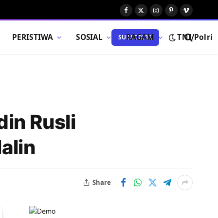
Facebook
X
Instagram
Pinterest
Vimeo
(Twitter)
PERISTIWA
SOSIAL
RAGAM
TNI/Polri
SUBSCRIBE
in Rusli
alin
Share