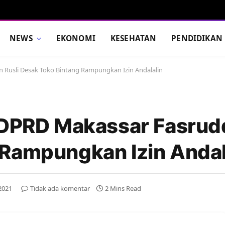
NEWS
EKONOMI
KESEHATAN
PENDIDIKAN
n Rusli Desak Toko Bintang Rampungkan Izin Andalalin
 DPRD Makassar Fasrudd
Rampungkan Izin Andal
 2021
Tidak ada komentar
2 Mins Read