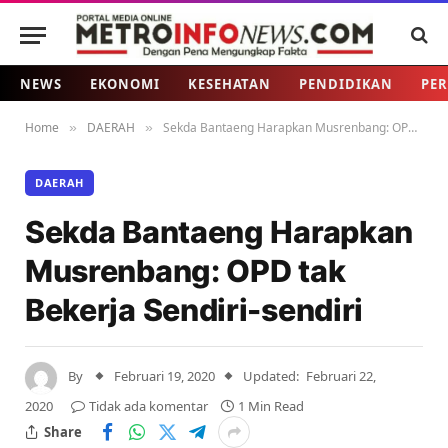
NEWS
EKONOMI
KESEHATAN
PENDIDIKAN
PER
Home
DAERAH
Sekda Bantaeng Harapkan Musrenbang: OPD tak Bekerja Sendiri-sendiri
»
»
DAERAH
Sekda Bantaeng Harapkan
Musrenbang: OPD tak
Bekerja Sendiri-sendiri
By
Februari 19, 2020
Updated:
Februari 22,
2020
Tidak ada komentar
1 Min Read
Share