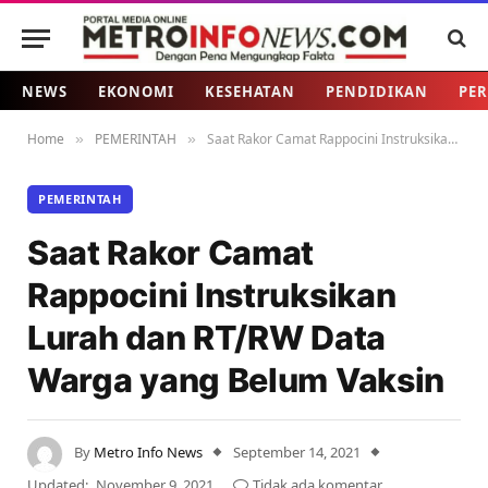
NEWS
EKONOMI
KESEHATAN
PENDIDIKAN
PER
Home
PEMERINTAH
Saat Rakor Camat Rappocini Instruksikan Lurah dan RT/RW Data Warga yang Belum Vaksin
»
»
PEMERINTAH
Saat Rakor Camat
Rappocini Instruksikan
Lurah dan RT/RW Data
Warga yang Belum Vaksin
By
Metro Info News
September 14, 2021
Updated:
November 9, 2021
Tidak ada komentar