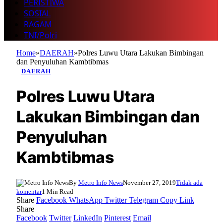
PERISTIWA
SOSIAL
RAGAM
TNI/Polri
Home
»
DAERAH
»
Polres Luwu Utara Lakukan Bimbingan
dan Penyuluhan Kambtibmas
DAERAH
Polres Luwu Utara
Lakukan Bimbingan dan
Penyuluhan
Kambtibmas
By
Metro Info News
November 27, 2019
Tidak ada
komentar
1 Min Read
Share
Facebook
WhatsApp
Twitter
Telegram
Copy Link
Share
Facebook
Twitter
LinkedIn
Pinterest
Email