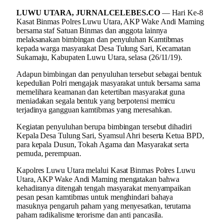
LUWU UTARA, JURNALCELEBES.CO
— Hari Ke-8
Kasat Binmas Polres Luwu Utara, AKP Wake Andi Maming
bersama staf Satuan Binmas dan anggota lainnya
melaksanakan bimbingan dan penyuluhan Kamtibmas
kepada warga masyarakat Desa Tulung Sari, Kecamatan
Sukamaju, Kabupaten Luwu Utara, selasa (26/11/19).
Adapun bimbingan dan penyuluhan tersebut sebagai bentuk
kepedulian Polri mengajak masyarakat untuk bersama sama
memelihara keamanan dan ketertiban masyarakat guna
meniadakan segala bentuk yang berpotensi memicu
terjadinya gangguan kamtibmas yang meresahkan.
Kegiatan penyuluhan berupa bimbingan tersebut dihadiri
Kepala Desa Tulung Sari, Syamsul Ahri beserta Ketua BPD,
para kepala Dusun, Tokah Agama dan Masyarakat serta
pemuda, perempuan.
Kapolres Luwu Utara melalui Kasat Binmas Polres Luwu
Utara, AKP Wake Andi Maming mengatakan bahwa
kehadiranya ditengah tengah masyarakat menyampaikan
pesan pesan kamtibmas untuk menghindari bahaya
masuknya pengaruh paham yang menyesatkan, terutama
paham radikalisme terorisme dan anti pancasila.