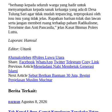
“berharap kepada seluruh warga yang hadir untuk
menyampaikan kepada sanak keluarga yang ada di Desa
Tulung Sari agar tidak mudah terpancing, terpropokasi oleh
issu issu yang tidak jelas. Rapatkan barisan tolak dan lawan
serta jangan memberi ruang terhadap paham Radikalisme,
Terorisme dan Anti Pancasila,” jelas Kasat Binmas Polres
Lutra.
Laporan: Hamsul
Editor: Uttank
#Jurnalcelebes
#Polres Luwu Utara
Share.
Facebook
WhatsApp
Twitter
Telegram
Copy Link
Previous Article
Meneladani Nabi Membetuk Generasi
Islami
Next Article
Sebut Berikan Bantuan 30 Juta, Begini
Penjelasan Muslim Muchtar
Berita Terkait:
Agustus 8, 2026
DAERAH
Tak Kenal Libur, Camat Kepulauan Tanakeke Tetap