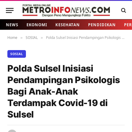
NEWS
EKONOMI
KESEHATAN
PENDIDIKAN
PER
Home
SOSIAL
Polda Sulsel Inisiasi Pendampingan Psikologis Bagi Anak-Anak Terdampak Covid-19 di Sulsel
»
»
SOSIAL
Polda Sulsel Inisiasi
Pendampingan Psikologis
Bagi Anak-Anak
Terdampak Covid-19 di
Sulsel