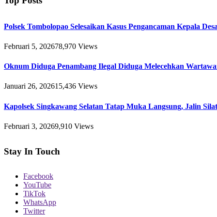
Top Posts
Polsek Tombolopao Selesaikan Kasus Pengancaman Kepala Desa 
Februari 5, 2026
78,970
Views
Oknum Diduga Penambang Ilegal Diduga Melecehkan Wartawa
Januari 26, 2026
15,436
Views
Kapolsek Singkawang Selatan Tatap Muka Langsung, Jalin Sil
Februari 3, 2026
9,910
Views
Stay In Touch
Facebook
YouTube
TikTok
WhatsApp
Twitter