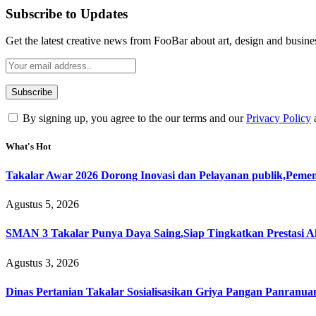
Subscribe to Updates
Get the latest creative news from FooBar about art, design and busine
By signing up, you agree to the our terms and our
Privacy Policy
What's Hot
Takalar Awar 2026 Dorong Inovasi dan Pelayanan publik,Peme
Agustus 5, 2026
SMAN 3 Takalar Punya Daya Saing,Siap Tingkatkan Prestasi 
Agustus 3, 2026
Dinas Pertanian Takalar Sosialisasikan Griya Pangan Panranu