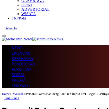
OLAHRAGA
OPINI
ADVERTORIAL
WISATA
TNI/Polri
Subscribe
NEWS
EKONOMI
KESEHATAN
PENDIDIKAN
PERISTIWA
SOSIAL
RAGAM
TNI/Polri
Home
»
DAERAH
»
Personil Polres Bantaeng Lakukan Rapid Test, Begini Hasilny
DAERAH