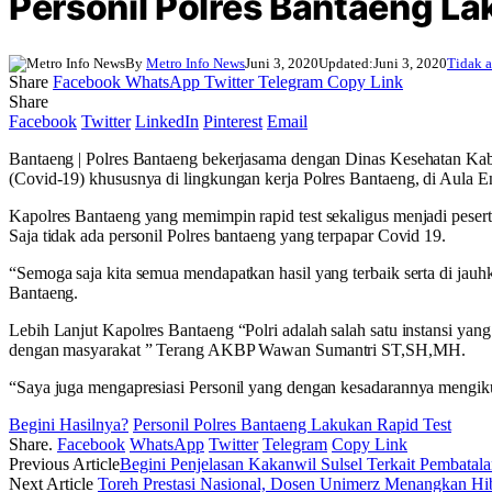
Personil Polres Bantaeng La
By
Metro Info News
Juni 3, 2020
Updated:
Juni 3, 2020
Tidak 
Share
Facebook
WhatsApp
Twitter
Telegram
Copy Link
Share
Facebook
Twitter
LinkedIn
Pinterest
Email
Bantaeng | Polres Bantaeng bekerjasama dengan Dinas Kesehatan Kabu
(Covid-19) khususnya di lingkungan kerja Polres Bantaeng, di Aula 
Kapolres Bantaeng yang memimpin rapid test sekaligus menjadi pesert
Saja tidak ada personil Polres bantaeng yang terpapar Covid 19.
“Semoga saja kita semua mendapatkan hasil yang terbaik serta di jau
Bantaeng.
Lebih Lanjut Kapolres Bantaeng “Polri adalah salah satu instansi yang
dengan masyarakat ” Terang AKBP Wawan Sumantri ST,SH,MH.
“Saya juga mengapresiasi Personil yang dengan kesadarannya mengikuti 
Begini Hasilnya?
Personil Polres Bantaeng Lakukan Rapid Test
Share.
Facebook
WhatsApp
Twitter
Telegram
Copy Link
Previous Article
Begini Penjelasan Kakanwil Sulsel Terkait Pembatal
Next Article
Toreh Prestasi Nasional, Dosen Unimerz Menangkan 