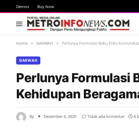
Demos
Buy Now
Home
DAKWAH
Perlunya Formulasi Baku Etika Komunikas
»
»
DAKWAH
Perlunya Formulasi 
Kehidupan Beragama
By
Desember 6, 2020
Tidak ada komentar
6 