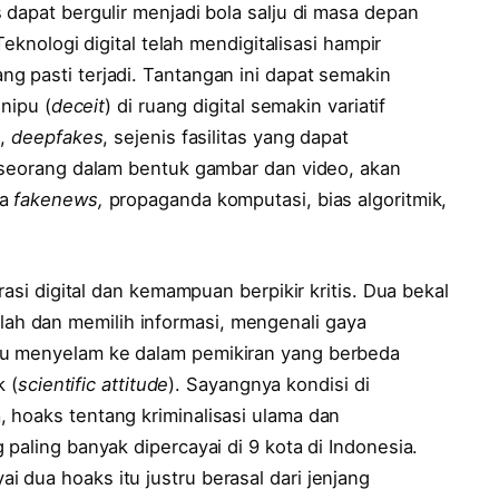
 dapat bergulir menjadi bola salju di masa depan
Teknologi digital telah mendigitalisasi hampir
g pasti terjadi. Tantangan ini dapat semakin
enipu (
deceit
) di ruang digital semakin variatif
t,
deepfakes
, sejenis fasilitas yang dapat
seseorang dalam bentuk gambar dan video, akan
pa
fakenews,
propaganda komputasi, bias algoritmik,
rasi digital dan kemampuan berpikir kritis. Dua bekal
h dan memilih informasi, mengenali gaya
au menyelam ke dalam pemikiran yang berbeda
k (
scientific attitude
). Sayangnya kondisi di
 hoaks tentang kriminalisasi ulama dan
paling banyak dipercayai di 9 kota di Indonesia.
 dua hoaks itu justru berasal dari jenjang