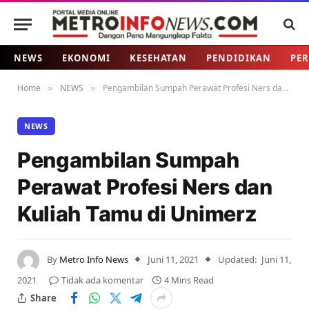
NEWS
EKONOMI
KESEHATAN
PENDIDIKAN
PER
Home
NEWS
Pengambilan Sumpah Perawat Profesi Ners dan Kuliah Tamu di Unimerz
»
»
NEWS
Pengambilan Sumpah
Perawat Profesi Ners dan
Kuliah Tamu di Unimerz
By
Metro Info News
Juni 11, 2021
Updated:
Juni 11,
2021
Tidak ada komentar
4 Mins Read
Share