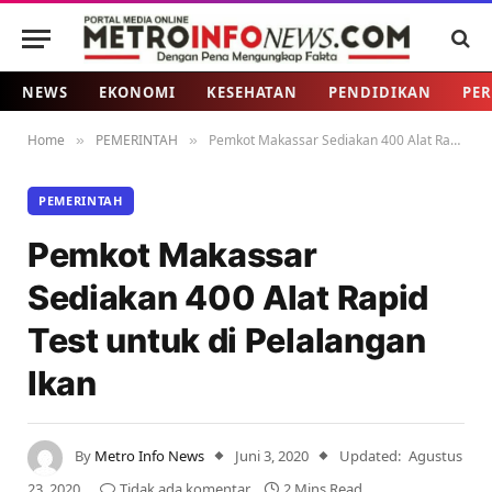
NEWS
EKONOMI
KESEHATAN
PENDIDIKAN
PER
Home
PEMERINTAH
Pemkot Makassar Sediakan 400 Alat Rapid Test untuk di Pelalangan Ikan
»
»
PEMERINTAH
Pemkot Makassar
Sediakan 400 Alat Rapid
Test untuk di Pelalangan
Ikan
By
Metro Info News
Juni 3, 2020
Updated:
Agustus
23, 2020
Tidak ada komentar
2 Mins Read