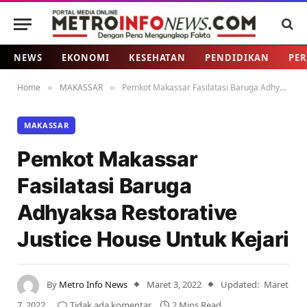
NEWS
EKONOMI
KESEHATAN
PENDIDIKAN
PER
Home
MAKASSAR
Pemkot Makassar Fasilatasi Baruga Adhyaksa Restorative Justice House Untuk Kejari
»
»
MAKASSAR
Pemkot Makassar
Fasilatasi Baruga
Adhyaksa Restorative
Justice House Untuk Kejari
By
Metro Info News
Maret 3, 2022
Updated:
Maret
7, 2022
Tidak ada komentar
2 Mins Read