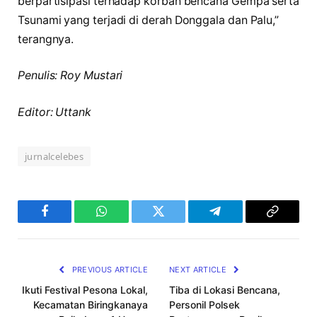
berpartisipasi terhadap korban bencana Gempa serta
Tsunami yang terjadi di derah Donggala dan Palu,”
terangnya.
Penulis: Roy Mustari
Editor: Uttank
jurnalcelebes
Facebook
WhatsApp
Twitter
Telegram
Copy
Link
PREVIOUS ARTICLE
NEXT ARTICLE
Ikuti Festival Pesona Lokal,
Tiba di Lokasi Bencana,
Kecamatan Biringkanaya
Personil Polsek