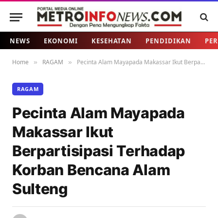
NEWS
EKONOMI
KESEHATAN
PENDIDIKAN
PER
Home
RAGAM
Pecinta Alam Mayapada Makassar Ikut Berpartisipasi Terhadap Korban Bencana Alam Sulteng
»
»
RAGAM
Pecinta Alam Mayapada
Makassar Ikut
Berpartisipasi Terhadap
Korban Bencana Alam
Sulteng