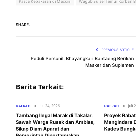
Pasca Kebakaran di Maccini
Wagub Sulsel Temui Korban B
SHARE.
PREVIOUS ARTICLE
Peduli Personil, Bhayangkari Bantaeng Berikan
Masker dan Suplemen
Berita Terkait:
Juli 24, 2026
Juli 
DAERAH
DAERAH
Tambang Ilegal Marak di Takalar,
Proyek Rabat
Sawah Warga Rusak dan Amblas,
Mangindara D
Sikap Diam Aparat dan
Kades Bungk
Pemerintah Dipertanyakan