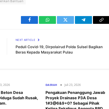
erikan Bantuan
Facebook
WhatsApp
Twitter
Telegram
Cop
Lin
NEXT ARTICLE
Peduli Covid-19, Dirpolairud Polda Sulsel Bagikan
Beras Kepada Masyarakat Pulau
23, 2026
Juli 23, 2026
DAERAH
 Beton Desa
Pengakuan Penanggung Jawab
iduga Sudah Rusak,
Proyek Drainase P3A Desa
am.
1#3@6&9+0? Sebagai Pihak
Ketiga Sekaligus Anggota BPD,