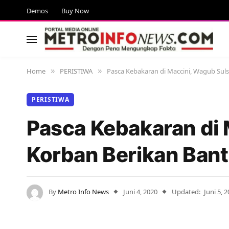
Demos
Buy Now
Home
PERISTIWA
Pasca Kebakaran di Maccini, Wagub Sul
»
»
PERISTIWA
Pasca Kebakaran di 
Korban Berikan Ban
By
Metro Info News
Juni 4, 2020
Updated:
Juni 5, 