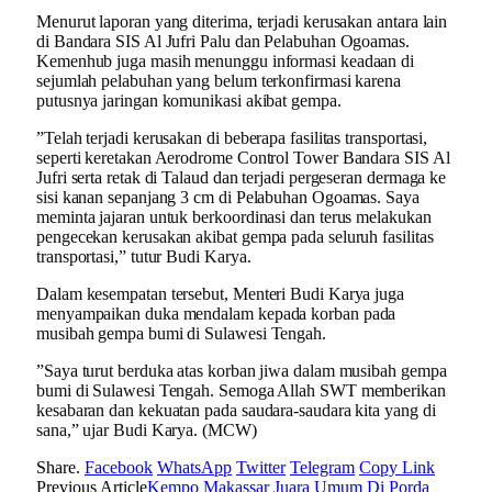
Menurut laporan yang diterima, terjadi kerusakan antara lain
di Bandara SIS Al Jufri Palu dan Pelabuhan Ogoamas.
Kemenhub juga masih menunggu informasi keadaan di
sejumlah pelabuhan yang belum terkonfirmasi karena
putusnya jaringan komunikasi akibat gempa.
”Telah terjadi kerusakan di beberapa fasilitas transportasi,
seperti keretakan Aerodrome Control Tower Bandara SIS Al
Jufri serta retak di Talaud dan terjadi pergeseran dermaga ke
sisi kanan sepanjang 3 cm di Pelabuhan Ogoamas. Saya
meminta jajaran untuk berkoordinasi dan terus melakukan
pengecekan kerusakan akibat gempa pada seluruh fasilitas
transportasi,” tutur Budi Karya.
Dalam kesempatan tersebut, Menteri Budi Karya juga
menyampaikan duka mendalam kepada korban pada
musibah gempa bumi di Sulawesi Tengah.
”Saya turut berduka atas korban jiwa dalam musibah gempa
bumi di Sulawesi Tengah. Semoga Allah SWT memberikan
kesabaran dan kekuatan pada saudara-saudara kita yang di
sana,” ujar Budi Karya. (MCW)
Share.
Facebook
WhatsApp
Twitter
Telegram
Copy Link
Previous Article
Kempo Makassar Juara Umum Di Porda