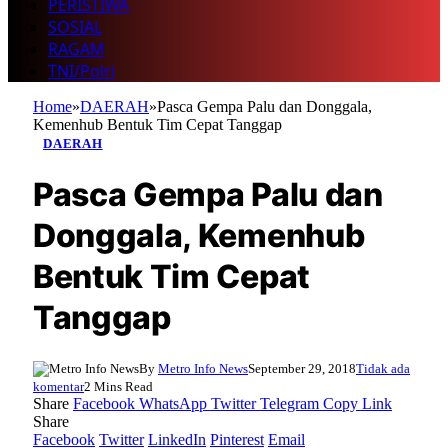
PERISTIWA
SOSIAL
RAGAM
TNI/Polri
Home
»
DAERAH
»
Pasca Gempa Palu dan Donggala,
Kemenhub Bentuk Tim Cepat Tanggap
DAERAH
Pasca Gempa Palu dan
Donggala, Kemenhub
Bentuk Tim Cepat
Tanggap
By
Metro Info News
September 29, 2018
Tidak ada
komentar
2 Mins Read
Share
Facebook
WhatsApp
Twitter
Telegram
Copy Link
Share
Facebook
Twitter
LinkedIn
Pinterest
Email