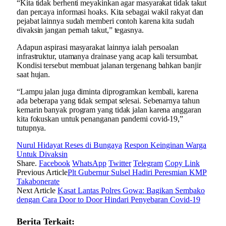
“Kita tidak berhenti meyakinkan agar masyarakat tidak takut
dan percaya informasi hoaks. Kita sebagai wakil rakyat dan
pejabat lainnya sudah memberi contoh karena kita sudah
divaksin jangan pernah takut,” tegasnya.
Adapun aspirasi masyarakat lainnya ialah persoalan
infrastruktur, utamanya drainase yang acap kali tersumbat.
Kondisi tersebut membuat jalanan tergenang bahkan banjir
saat hujan.
“Lampu jalan juga diminta diprogramkan kembali, karena
ada beberapa yang tidak sempat selesai. Sebenarnya tahun
kemarin banyak program yang tidak jalan karena anggaran
kita fokuskan untuk penanganan pandemi covid-19,”
tutupnya.
Nurul Hidayat Reses di Bungaya
Respon Keinginan Warga
Untuk Divaksin
Share.
Facebook
WhatsApp
Twitter
Telegram
Copy Link
Previous Article
Plt Gubernur Sulsel Hadiri Peresmian KMP
Takabonerate
Next Article
Kasat Lantas Polres Gowa: Bagikan Sembako
dengan Cara Door to Door Hindari Penyebaran Covid-19
Berita Terkait: