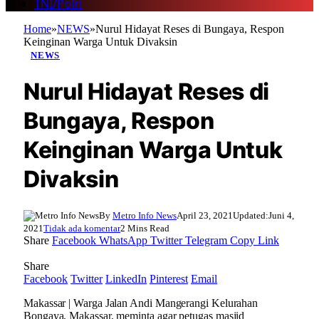
TNI/Polri
Home
»
NEWS
»
Nurul Hidayat Reses di Bungaya, Respon
Keinginan Warga Untuk Divaksin
NEWS
Nurul Hidayat Reses di
Bungaya, Respon
Keinginan Warga Untuk
Divaksin
By
Metro Info News
April 23, 2021
Updated:
Juni 4,
2021
Tidak ada komentar
2 Mins Read
Share
Facebook
WhatsApp
Twitter
Telegram
Copy Link
Share
Facebook
Twitter
LinkedIn
Pinterest
Email
Makassar | Warga Jalan Andi Mangerangi Kelurahan
Bongaya, Makassar, meminta agar petugas masjid