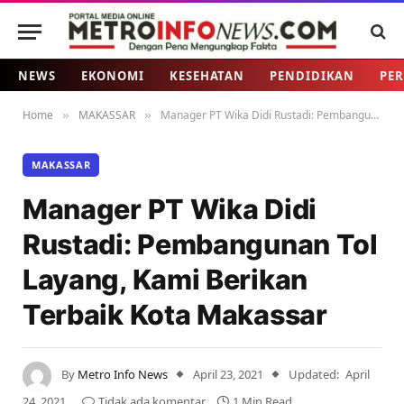
NEWS
EKONOMI
KESEHATAN
PENDIDIKAN
PER
Home
MAKASSAR
Manager PT Wika Didi Rustadi: Pembangunan Tol Layang, Kami Berikan Terbaik Kota Makassar
»
»
MAKASSAR
Manager PT Wika Didi
Rustadi: Pembangunan Tol
Layang, Kami Berikan
Terbaik Kota Makassar
By
Metro Info News
April 23, 2021
Updated:
April
24, 2021
Tidak ada komentar
1 Min Read