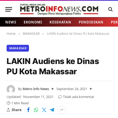
NEWS
EKONOMI
KESEHATAN
PENDIDIKAN
PER
Home
MAKASSAR
LAKIN Audiens ke Dinas PU Kota Makassar
»
»
MAKASSAR
LAKIN Audiens ke Dinas
PU Kota Makassar
By
Metro Info News
September 24, 2021
Updated:
November 11, 2021
Tidak ada komentar
1 Min Read
Share