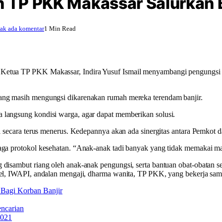
n TP PKK Makassar Salurkan 
ak ada komentar
1 Min Read
 Ketua TP PKK Makassar, Indira Yusuf Ismail menyambangi pengungsi k
yang masih mengungsi dikarenakan rumah mereka terendam banjir.
 langsung kondisi warga, agar dapat memberikan solusi.
di secara terus menerus. Kedepannya akan ada sinergitas antara Pemkot
jaga protokol kesehatan. “Anak-anak tadi banyak yang tidak memakai m
disambut riang oleh anak-anak pengungsi, serta bantuan obat-obatan se
lsel, IWAPI, andalan mengaji, dharma wanita, TP PKK, yang bekerja s
Bagi Korban Banjir
ncarian
2021