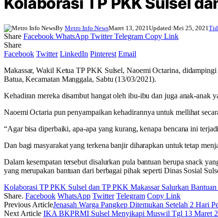
Kolaborasi TP PKK Sulsel da
By
Metro Info News
Maret 13, 2021
Updated:
Mei 25, 2021
Tid
Share
Facebook
WhatsApp
Twitter
Telegram
Copy Link
Share
Facebook
Twitter
LinkedIn
Pinterest
Email
Makassar, Wakil Ketua TP PKK Sulsel, Naoemi Octarina, didampingi
Batua, Kecamatan Manggala, Sabtu (13/03/2021).
Kehadiran mereka disambut hangat oleh ibu-ibu dan juga anak-anak 
Naoemi Octaria pun penyampaikan kehadirannya untuk mellihat secara
“Agar bisa diperbaiki, apa-apa yang kurang, kenapa bencana ini terja
Dan bagi masyarakat yang terkena banjir diharapkan untuk tetap men
Dalam kesempatan tersebut disalurkan pula bantuan berupa snack yang 
yang merupakan bantuan dari berbagai pihak seperti Dinas Sosial Su
Kolaborasi TP PKK Sulsel dan TP PKK Makassar Salurkan Bantuan 
Share.
Facebook
WhatsApp
Twitter
Telegram
Copy Link
Previous Article
Jenasah Warga Pangkep Ditemukan Setelah 2 Hari Pe
Next Article
IKA BKPRMI Sulsel Menyikapi Muswil Tgl 13 Maret 