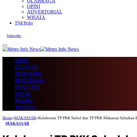
OLAHRAGA
OPINI
ADVERTORIAL
WISATA
TNI/Polri
Subscribe
NEWS
EKONOMI
KESEHATAN
PENDIDIKAN
PERISTIWA
SOSIAL
RAGAM
TNI/Polri
Home
»
MAKASSAR
»
Kolaborasi TP PKK Sulsel dan TP PKK Makassar Salurkan 
MAKASSAR