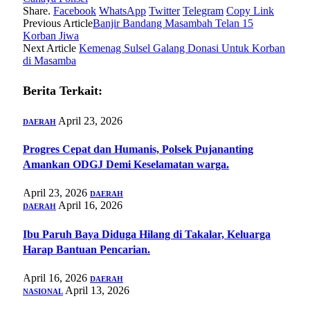
Share.
Facebook
WhatsApp
Twitter
Telegram
Copy Link
Previous Article
Banjir Bandang Masambah Telan 15
Korban Jiwa
Next Article
Kemenag Sulsel Galang Donasi Untuk Korban
di Masamba
Berita Terkait:
April 23, 2026
DAERAH
Progres Cepat dan Humanis, Polsek Pujananting
Amankan ODGJ Demi Keselamatan warga.
April 23, 2026
DAERAH
April 16, 2026
DAERAH
Ibu Paruh Baya Diduga Hilang di Takalar, Keluarga
Harap Bantuan Pencarian.
April 16, 2026
DAERAH
April 13, 2026
NASIONAL