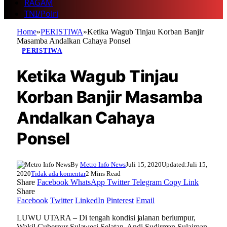
RAGAM
TNI/Polri
Home
»
PERISTIWA
»
Ketika Wagub Tinjau Korban Banjir
Masamba Andalkan Cahaya Ponsel
PERISTIWA
Ketika Wagub Tinjau
Korban Banjir Masamba
Andalkan Cahaya
Ponsel
By
Metro Info News
Juli 15, 2020
Updated:
Juli 15,
2020
Tidak ada komentar
2 Mins Read
Share
Facebook
WhatsApp
Twitter
Telegram
Copy Link
Share
Facebook
Twitter
LinkedIn
Pinterest
Email
LUWU UTARA – Di tengah kondisi jalanan berlumpur,
Wakil Gubernur Sulawesi Selatan, Andi Sudirman Sulaiman