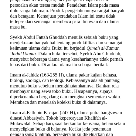
persoalan akan terasa mudah. Peradaban Islam pada masa
dulu sangatlah maju. Produk pengetahuannya sangat banyak
dan beragam. Kemajuan peradaban Islam ini tentu tidak
terlepas dari semangat membaca para ilmuwan dan ulama
masa itu.
Syekh Abdul Fattah Ghuddah menulis sebuah buku yang
menjelaskan banyak hal tentang produktifitas dan semangat
keilmuan ulama dulu. Buku itu berjudul
Qimah al-Zaman
‘Indal Ulama
. Dalam buku tersebut, Syekh Abu Ghuddah,
menyebut beberapa ulama yang kesehariannya tidak pernah
lepas dari buku. Di antara ulama itu sebagai berikut:
Imam al-Jahidz (163-255 H), ulama pakar kajian bahasa,
biologi, zoologi, dan teologi. Kebiasaanya adalah pantang
menutup buku sebelum mengkhatamkannya. Bahkan rela
membayar uang sewa toko buku. Harapannya, supaya
diperkenankan bergadang dan menginap sementara waktu.
Membaca dan menelaah koleksi buku di dalamnya.
Imam al-Fath bin Khaqan (247 H), ulama putra bangsawan
dinasti Abbasiyah. Tokoh kepercayaan Khalifah al-
Mutawakil. Setiap hari, saat berkantor ke istana, beliau selalu
menyelipkan buku di bajunya. Ketika jeda pertemuan
dengan sang khalifah, bersegera buku dikeluarkan dan