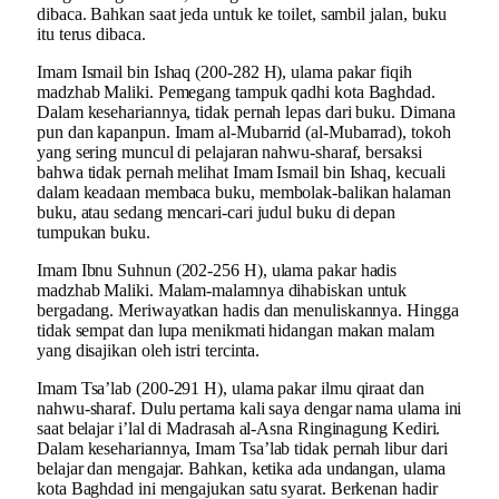
dibaca. Bahkan saat jeda untuk ke toilet, sambil jalan, buku
itu terus dibaca.
Imam Ismail bin Ishaq (200-282 H), ulama pakar fiqih
madzhab Maliki. Pemegang tampuk qadhi kota Baghdad.
Dalam kesehariannya, tidak pernah lepas dari buku. Dimana
pun dan kapanpun. Imam al-Mubarrid (al-Mubarrad), tokoh
yang sering muncul di pelajaran nahwu-sharaf, bersaksi
bahwa tidak pernah melihat Imam Ismail bin Ishaq, kecuali
dalam keadaan membaca buku, membolak-balikan halaman
buku, atau sedang mencari-cari judul buku di depan
tumpukan buku.
Imam Ibnu Suhnun (202-256 H), ulama pakar hadis
madzhab Maliki. Malam-malamnya dihabiskan untuk
bergadang. Meriwayatkan hadis dan menuliskannya. Hingga
tidak sempat dan lupa menikmati hidangan makan malam
yang disajikan oleh istri tercinta.
Imam Tsa’lab (200-291 H), ulama pakar ilmu qiraat dan
nahwu-sharaf. Dulu pertama kali saya dengar nama ulama ini
saat belajar i’lal di Madrasah al-Asna Ringinagung Kediri.
Dalam kesehariannya, Imam Tsa’lab tidak pernah libur dari
belajar dan mengajar. Bahkan, ketika ada undangan, ulama
kota Baghdad ini mengajukan satu syarat. Berkenan hadir