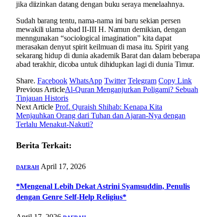
jika diizinkan datang dengan buku seraya menelaahnya.
Sudah barang tentu, nama-nama ini baru sekian persen
mewakili ulama abad II-III H. Namun demikian, dengan
menngunakan “sociological imagination” kita dapat
merasakan denyut spirit keilmuan di masa itu. Spirit yang
sekarang hidup di dunia akademik Barat dan dalam beberapa
abad terakhir, dicoba untuk dihidupkan lagi di dunia Timur.
Share.
Facebook
WhatsApp
Twitter
Telegram
Copy Link
Previous Article
Al-Quran Menganjurkan Poligami? Sebuah
Tinjauan Historis
Next Article
Prof. Quraish Shihab: Kenapa Kita
Menjauhkan Orang dari Tuhan dan Ajaran-Nya dengan
Terlalu Menakut-Nakuti?
Berita Terkait:
April 17, 2026
DAERAH
*Mengenal Lebih Dekat Astrini Syamsuddin, Penulis
dengan Genre Self-Help Religius*
April 17, 2026