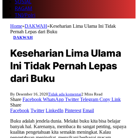
SOSIAL
RAGAM
TNI/Polri
Home
»
DAKWAH
»
Keseharian Lima Ulama Ini Tidak
Pernah Lepas dari Buku
DAKWAH
Keseharian Lima Ulama
Ini Tidak Pernah Lepas
dari Buku
By
Desember 16, 2020
Tidak ada komentar
2 Mins Read
Share
Facebook
WhatsApp
Twitter
Telegram
Copy Link
Share
Facebook
Twitter
LinkedIn
Pinterest
Email
Buku adalah jendela dunia. Melalui buku kita bisa belajar
banyak hal. Karenanya, membaca itu sangat penting, supaya
kualitas pengetahuan kita semakin meningkat. Kalau
pengetahuan meningkat, menyikapi berbagai macam