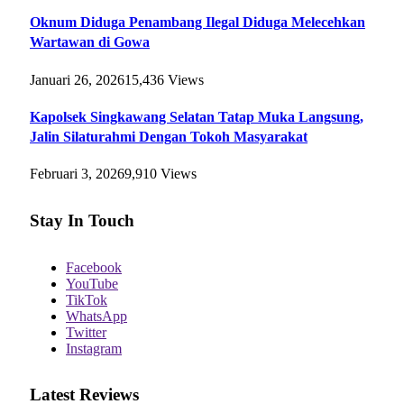
Oknum Diduga Penambang Ilegal Diduga Melecehkan
Wartawan di Gowa
Januari 26, 2026
15,436
Views
Kapolsek Singkawang Selatan Tatap Muka Langsung,
Jalin Silaturahmi Dengan Tokoh Masyarakat
Februari 3, 2026
9,910
Views
Stay In Touch
Facebook
YouTube
TikTok
WhatsApp
Twitter
Instagram
Latest Reviews