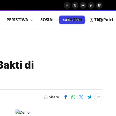
Facebook
X
Instagram
Pinterest
Vimeo
(Twitter)
PERISTIWA
SOSIAL
RAGAM
TNI/Polri
SUBSCRIBE
akti di
Share