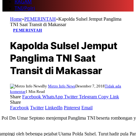
RAGAM
TNI/Polri
Home
»
PEMERINTAH
»
Kapolda Sulsel Jemput Panglima
TNI Saat Transit di Makassar
PEMERINTAH
Kapolda Sulsel Jemput
Panglima TNI Saat
Transit di Makassar
By
Metro Info News
Desember 7, 2018
Tidak ada
komentar
1 Min Read
Share
Facebook
WhatsApp
Twitter
Telegram
Copy Link
Share
Facebook
Twitter
LinkedIn
Pinterest
Email
n Pol Drs Umar Septono menjemput Panglima TNI beserta rombongan ya
 dampingi oleh beberapa pejabat Utama Polda Sulsel. Turut hadir pula