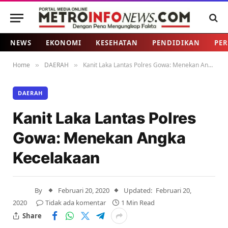
NEWS
EKONOMI
KESEHATAN
PENDIDIKAN
PER
Home
DAERAH
Kanit Laka Lantas Polres Gowa: Menekan Angka Kecelakaan
»
»
DAERAH
Kanit Laka Lantas Polres
Gowa: Menekan Angka
Kecelakaan
By
Februari 20, 2020
Updated:
Februari 20,
2020
Tidak ada komentar
1 Min Read
Share