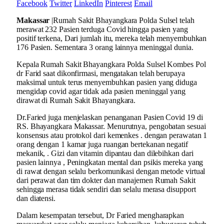
Facebook
Twitter
LinkedIn
Pinterest
Email
Makassar
|Rumah Sakit Bhayangkara Polda Sulsel telah
merawat 232 Pasien terduga Covid hingga pasien yang
positif terkena, Dari jumlah itu, mereka telah menyembuhkan
176 Pasien. Sementara 3 orang lainnya meninggal dunia.
Kepala Rumah Sakit Bhayangkara Polda Sulsel Kombes Pol
dr Farid saat dikonfirmasi, mengatakan telah berupaya
maksimal untuk terus menyembuhkan pasien yang diduga
mengidap covid agar tidak ada pasien meninggal yang
dirawat di Rumah Sakit Bhayangkara.
Dr.Faried juga menjelaskan penanganan Pasien Covid 19 di
RS. Bhayangkara Makassar. Menurutnya, pengobatan sesuai
konsensus atau protokol dari kemenkes . dengan perawatan 1
orang dengan 1 kamar juga ruangan bertekanan negatif
mekanik, . Gizi dan vitamin dipantau dan dilebihkan dari
pasien lainnya , Peningkatan mental dan psikis mereka yang
di rawat dengan selalu berkomunikasi dengan metode virtual
dari perawat dan tim dokter dan manajemen Rumah Sakit
sehingga merasa tidak sendiri dan selalu merasa disupport
dan diatensi.
Dalam kesempatan tersebut, Dr Faried mengharapkan