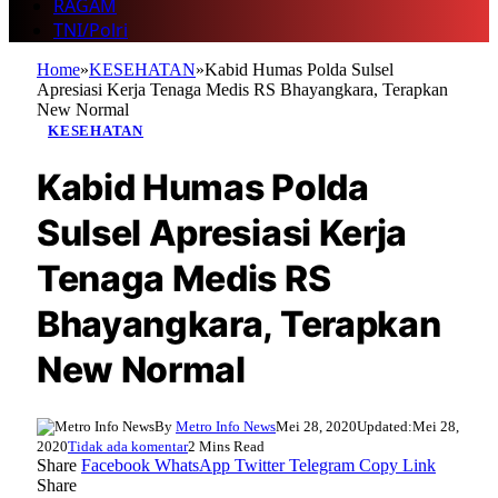
RAGAM
TNI/Polri
Home
»
KESEHATAN
»
Kabid Humas Polda Sulsel
Apresiasi Kerja Tenaga Medis RS Bhayangkara, Terapkan
New Normal
KESEHATAN
Kabid Humas Polda
Sulsel Apresiasi Kerja
Tenaga Medis RS
Bhayangkara, Terapkan
New Normal
By
Metro Info News
Mei 28, 2020
Updated:
Mei 28,
2020
Tidak ada komentar
2 Mins Read
Share
Facebook
WhatsApp
Twitter
Telegram
Copy Link
Share