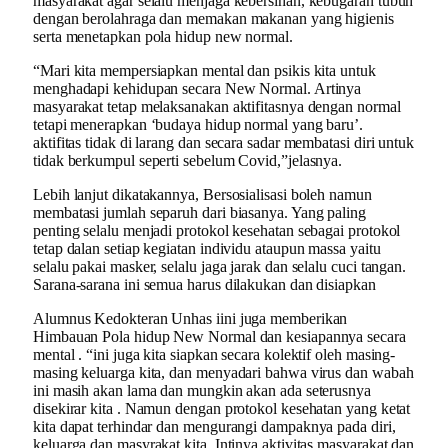
masyarakat agar selalu menjaga kebersihan, kebugaran tubuh
dengan berolahraga dan memakan makanan yang higienis
serta menetapkan pola hidup new normal.
“Mari kita mempersiapkan mental dan psikis kita untuk
menghadapi kehidupan secara New Normal. Artinya
masyarakat tetap melaksanakan aktifitasnya dengan normal
tetapi menerapkan ‘budaya hidup normal yang baru’.
aktifitas tidak di larang dan secara sadar membatasi diri untuk
tidak berkumpul seperti sebelum Covid,”jelasnya.
Lebih lanjut dikatakannya, Bersosialisasi boleh namun
membatasi jumlah separuh dari biasanya. Yang paling
penting selalu menjadi protokol kesehatan sebagai protokol
tetap dalan setiap kegiatan individu ataupun massa yaitu
selalu pakai masker, selalu jaga jarak dan selalu cuci tangan.
Sarana-sarana ini semua harus dilakukan dan disiapkan
Alumnus Kedokteran Unhas iini juga memberikan
Himbauan Pola hidup New Normal dan kesiapannya secara
mental . “ini juga kita siapkan secara kolektif oleh masing-
masing keluarga kita, dan menyadari bahwa virus dan wabah
ini masih akan lama dan mungkin akan ada seterusnya
disekirar kita . Namun dengan protokol kesehatan yang ketat
kita dapat terhindar dan mengurangi dampaknya pada diri,
keluarga dan masyrakat kita. Intinya aktivitas masyarakat dan