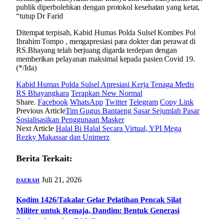
publik diperbolehkan dengan protokol kesehatan yang ketat,
“tutup Dr Farid
Ditempat terpisah, Kabid Humas Polda Sulsel Kombes Pol
Ibrahim Tompo , mengapresiasi para dokter dan perawat di
RS.Bhayang telah berjuang digarda terdepan dengan
memberikan pelayanan maksimal kepada pasien Covid 19.
(*/Ida)
Kabid Humas Polda Sulsel Apresiasi Kerja Tenaga Medis
RS Bhayangkara
Terapkan New Normal
Share.
Facebook
WhatsApp
Twitter
Telegram
Copy Link
Previous Article
Tim Gugus Bantaeng Sasar Sejumlah Pasar
Sosialisasikan Penggunaan Masker
Next Article
Halal Bi Halal Secara Virtual, YPI Mega
Rezky Makassar dan Unimerz
Berita Terkait:
Juli 21, 2026
DAERAH
Kodim 1426/Takalar Gelar Pelatihan Pencak Silat
Militer untuk Remaja, Dandim: Bentuk Generasi