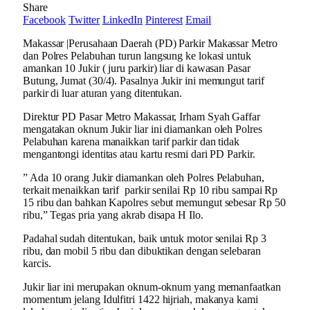
Share
Facebook
Twitter
LinkedIn
Pinterest
Email
Makassar |Perusahaan Daerah (PD) Parkir Makassar Metro
dan Polres Pelabuhan turun langsung ke lokasi untuk
amankan 10 Jukir ( juru parkir) liar di kawasan Pasar
Butung, Jumat (30/4). Pasalnya Jukir ini memungut tarif
parkir di luar aturan yang ditentukan.
Direktur PD Pasar Metro Makassar, Irham Syah Gaffar
mengatakan oknum Jukir liar ini diamankan oleh Polres
Pelabuhan karena manaikkan tarif parkir dan tidak
mengantongi identitas atau kartu resmi dari PD Parkir.
” Ada 10 orang Jukir diamankan oleh Polres Pelabuhan,
terkait menaikkan tarif parkir senilai Rp 10 ribu sampai Rp
15 ribu dan bahkan Kapolres sebut memungut sebesar Rp 50
ribu,” Tegas pria yang akrab disapa H Ilo.
Padahal sudah ditentukan, baik untuk motor senilai Rp 3
ribu, dan mobil 5 ribu dan dibuktikan dengan selebaran
karcis.
Jukir liar ini merupakan oknum-oknum yang memanfaatkan
momentum jelang Idulfitri 1422 hijriah, makanya kami