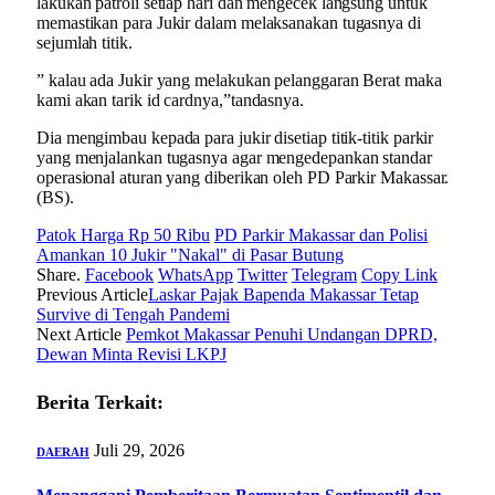
lakukan patroli setiap hari dan mengecek langsung untuk
memastikan para Jukir dalam melaksanakan tugasnya di
sejumlah titik.
” kalau ada Jukir yang melakukan pelanggaran Berat maka
kami akan tarik id cardnya,”tandasnya.
Dia mengimbau kepada para jukir disetiap titik-titik parkir
yang menjalankan tugasnya agar mengedepankan standar
operasional aturan yang diberikan oleh PD Parkir Makassar.
(BS).
Patok Harga Rp 50 Ribu
PD Parkir Makassar dan Polisi
Amankan 10 Jukir "Nakal" di Pasar Butung
Share.
Facebook
WhatsApp
Twitter
Telegram
Copy Link
Previous Article
Laskar Pajak Bapenda Makassar Tetap
Survive di Tengah Pandemi
Next Article
Pemkot Makassar Penuhi Undangan DPRD,
Dewan Minta Revisi LKPJ
Berita Terkait:
Juli 29, 2026
DAERAH