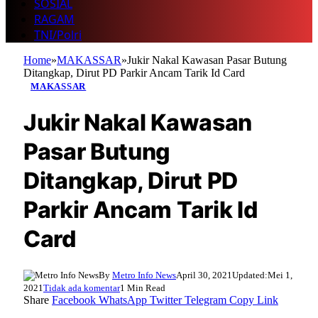
SOSIAL
RAGAM
TNI/Polri
Home
»
MAKASSAR
»
Jukir Nakal Kawasan Pasar Butung
Ditangkap, Dirut PD Parkir Ancam Tarik Id Card
MAKASSAR
Jukir Nakal Kawasan
Pasar Butung
Ditangkap, Dirut PD
Parkir Ancam Tarik Id
Card
By
Metro Info News
April 30, 2021
Updated:
Mei 1,
2021
Tidak ada komentar
1 Min Read
Share
Facebook
WhatsApp
Twitter
Telegram
Copy Link