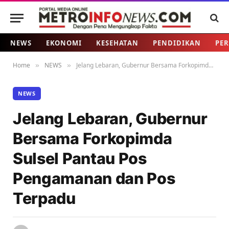
NEWS
EKONOMI
KESEHATAN
PENDIDIKAN
PER
Home
NEWS
Jelang Lebaran, Gubernur Bersama Forkopimda Sulsel Pantau Pos Pengamanan dan Pos Terpadu
»
»
NEWS
Jelang Lebaran, Gubernur
Bersama Forkopimda
Sulsel Pantau Pos
Pengamanan dan Pos
Terpadu