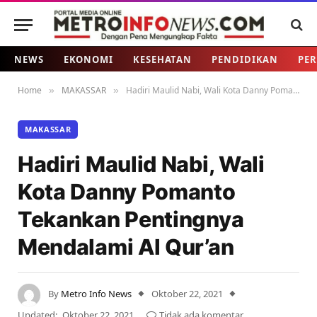
NEWS
EKONOMI
KESEHATAN
PENDIDIKAN
PER
Home
MAKASSAR
Hadiri Maulid Nabi, Wali Kota Danny Pomanto Tekankan Pentingnya Mendalami Al Qur’an
»
»
MAKASSAR
Hadiri Maulid Nabi, Wali
Kota Danny Pomanto
Tekankan Pentingnya
Mendalami Al Qur’an
By
Metro Info News
Oktober 22, 2021
Updated:
Oktober 22, 2021
Tidak ada komentar