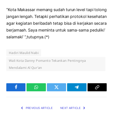
“Kota Makassar memang sudah turun level tapi tolong
jangan lengah. Tetapki perhatikan protokol kesehatan
agar kegiatan beribadah tetap bisa di kerjakan secara
berjamaah. Saya meminta untuk sama-sama peduliki’
salamaki’ “,tutupnya.(*)
Hadiri Maulid Nabi
Wali Kota Danny Pomanto Tekankan Pentingnya
Mendalami Al Qur’an
Facebook
WhatsApp
Twitter
Telegram
Copy
Link
PREVIOUS ARTICLE
NEXT ARTICLE