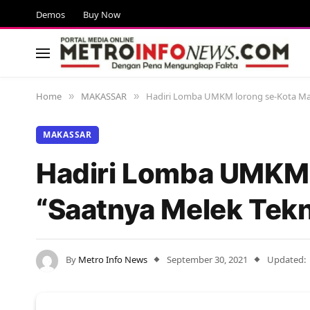
Demos
Buy Now
Home
MAKASSAR
Hadiri Lomba UMKM lorong se-Kota Mak
»
»
MAKASSAR
Hadiri Lomba UMKM 
“Saatnya Melek Tekn
By
Metro Info News
September 30, 2021
Updated: