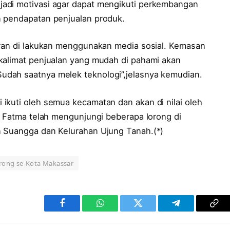
adi motivasi agar dapat mengikuti perkembangan
n pendapatan penjualan produk.
aran di lakukan menggunakan media sosial. Kemasan
kalimat penjualan yang mudah di pahami akan
dah saatnya melek teknologi”,jelasnya kemudian.
ikuti oleh semua kecamatan dan akan di nilai oleh
i Fatma telah mengunjungi beberapa lorong di
n Suangga dan Kelurahan Ujung Tanah.(*)
rong se-Kota Makassar
Facebook
WhatsApp
Twitter
Telegram
Cop
Lin