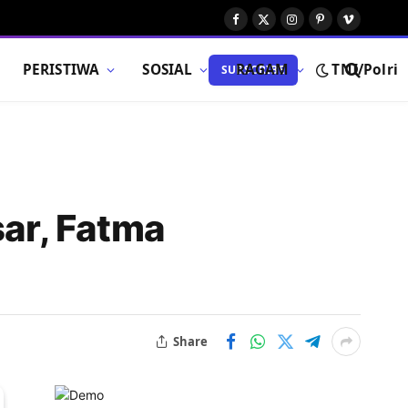
Facebook
X
Instagram
Pinterest
Vimeo
(Twitter)
PERISTIWA
SOSIAL
RAGAM
TNI/Polri
SUBSCRIBE
ar, Fatma
Share