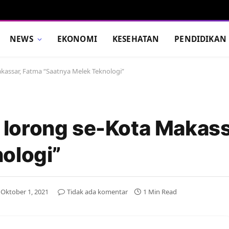
NEWS
EKONOMI
KESEHATAN
PENDIDIKAN
assar, Fatma “Saatnya Melek Teknologi”
lorong se-Kota Makass
ologi”
Oktober 1, 2021
Tidak ada komentar
1 Min Read