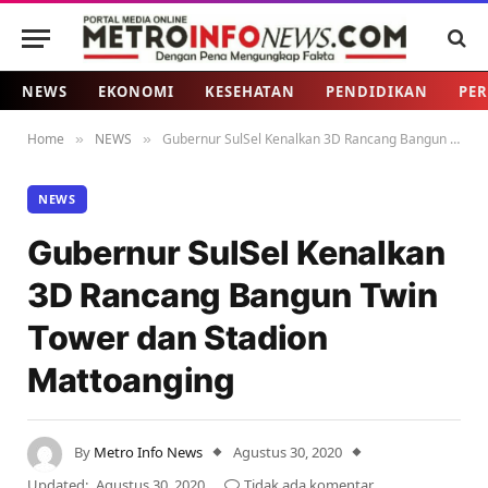
NEWS
EKONOMI
KESEHATAN
PENDIDIKAN
PER
Home
NEWS
Gubernur SulSel Kenalkan 3D Rancang Bangun Twin Tower dan Stadion Mattoanging
»
»
NEWS
Gubernur SulSel Kenalkan
3D Rancang Bangun Twin
Tower dan Stadion
Mattoanging
By
Metro Info News
Agustus 30, 2020
Updated:
Agustus 30, 2020
Tidak ada komentar