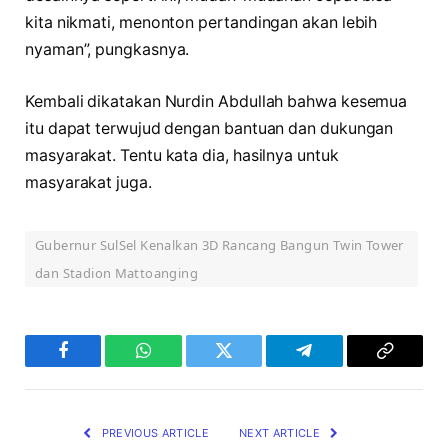
kita nikmati, menonton pertandingan akan lebih
nyaman”, pungkasnya.
Kembali dikatakan Nurdin Abdullah bahwa kesemua
itu dapat terwujud dengan bantuan dan dukungan
masyarakat. Tentu kata dia, hasilnya untuk
masyarakat juga.
Gubernur SulSel Kenalkan 3D Rancang Bangun Twin Tower
dan Stadion Mattoanging
Facebook
WhatsApp
Twitter
Telegram
Copy
Link
PREVIOUS ARTICLE
NEXT ARTICLE