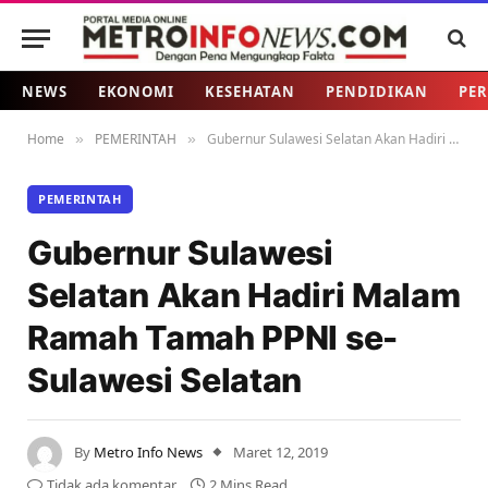
NEWS
EKONOMI
KESEHATAN
PENDIDIKAN
PER
Home
PEMERINTAH
Gubernur Sulawesi Selatan Akan Hadiri Malam Ramah Tamah PPNI se-Sulawesi Selatan
»
»
PEMERINTAH
Gubernur Sulawesi
Selatan Akan Hadiri Malam
Ramah Tamah PPNI se-
Sulawesi Selatan
By
Metro Info News
Maret 12, 2019
Tidak ada komentar
2 Mins Read