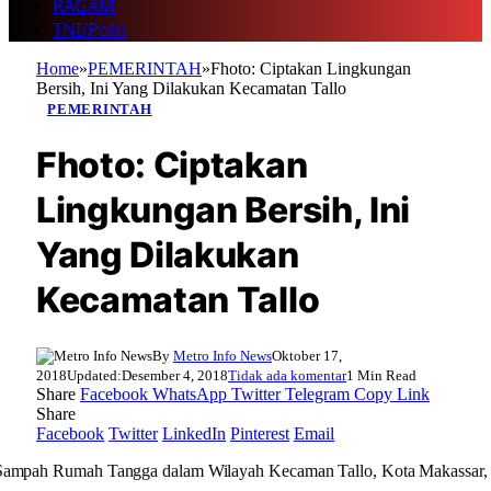
RAGAM
TNI/Polri
Home
»
PEMERINTAH
»
Fhoto: Ciptakan Lingkungan
Bersih, Ini Yang Dilakukan Kecamatan Tallo
PEMERINTAH
Fhoto: Ciptakan
Lingkungan Bersih, Ini
Yang Dilakukan
Kecamatan Tallo
By
Metro Info News
Oktober 17,
2018
Updated:
Desember 4, 2018
Tidak ada komentar
1 Min Read
Share
Facebook
WhatsApp
Twitter
Telegram
Copy Link
Share
Facebook
Twitter
LinkedIn
Pinterest
Email
ampah Rumah Tangga dalam Wilayah Kecaman Tallo, Kota Makassar, de