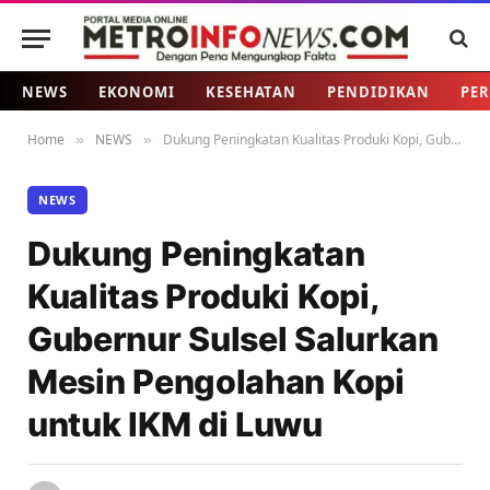
NEWS
EKONOMI
KESEHATAN
PENDIDIKAN
PER
Home
NEWS
Dukung Peningkatan Kualitas Produki Kopi, Gubernur Sulsel Salurkan Mesin Pengolahan Kopi untuk IKM di Luwu
»
»
NEWS
Dukung Peningkatan
Kualitas Produki Kopi,
Gubernur Sulsel Salurkan
Mesin Pengolahan Kopi
untuk IKM di Luwu