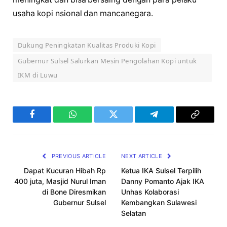
usaha kopi nsional dan mancanegara.
Dukung Peningkatan Kualitas Produki Kopi
Gubernur Sulsel Salurkan Mesin Pengolahan Kopi untuk
IKM di Luwu
Facebook
WhatsApp
Twitter
Telegram
Copy
Link
PREVIOUS ARTICLE
NEXT ARTICLE
Dapat Kucuran Hibah Rp
Ketua IKA Sulsel Terpilih
400 juta, Masjid Nurul Iman
Danny Pomanto Ajak IKA
di Bone Diresmikan
Unhas Kolaborasi
Gubernur Sulsel
Kembangkan Sulawesi
Selatan