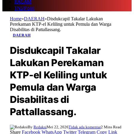
RAGAM
TNI/Polri
Home
»
DAERAH
»
Disdukcapil Takalar Lakukan
Perekaman KTP-el Keliling untuk Pemula dan Warga
Disabilitas di Pattallassang.
DAERAH
Disdukcapil Takalar
Lakukan Perekaman
KTP-el Keliling untuk
Pemula dan Warga
Disabilitas di
Pattallassang.
By
Redaksi
Mei 22, 2026
Tidak ada komentar
2 Mins Read
Share
Facebook
WhatsApp
Twitter
Telegram
Copy Link