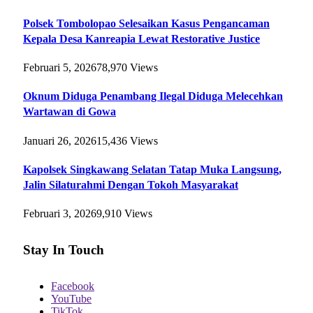
Polsek Tombolopao Selesaikan Kasus Pengancaman
Kepala Desa Kanreapia Lewat Restorative Justice
Februari 5, 2026
78,970
Views
Oknum Diduga Penambang Ilegal Diduga Melecehkan
Wartawan di Gowa
Januari 26, 2026
15,436
Views
Kapolsek Singkawang Selatan Tatap Muka Langsung,
Jalin Silaturahmi Dengan Tokoh Masyarakat
Februari 3, 2026
9,910
Views
Stay In Touch
Facebook
YouTube
TikTok