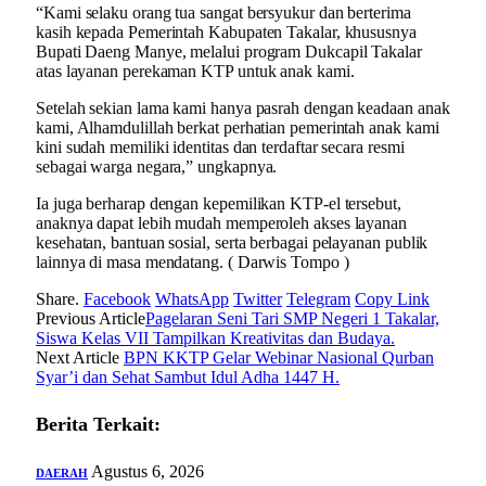
“Kami selaku orang tua sangat bersyukur dan berterima
kasih kepada Pemerintah Kabupaten Takalar, khususnya
Bupati Daeng Manye, melalui program Dukcapil Takalar
atas layanan perekaman KTP untuk anak kami.
Setelah sekian lama kami hanya pasrah dengan keadaan anak
kami, Alhamdulillah berkat perhatian pemerintah anak kami
kini sudah memiliki identitas dan terdaftar secara resmi
sebagai warga negara,” ungkapnya.
Ia juga berharap dengan kepemilikan KTP-el tersebut,
anaknya dapat lebih mudah memperoleh akses layanan
kesehatan, bantuan sosial, serta berbagai pelayanan publik
lainnya di masa mendatang. ( Darwis Tompo )
Share.
Facebook
WhatsApp
Twitter
Telegram
Copy Link
Previous Article
Pagelaran Seni Tari SMP Negeri 1 Takalar,
Siswa Kelas VII Tampilkan Kreativitas dan Budaya.
Next Article
BPN KKTP Gelar Webinar Nasional Qurban
Syar’i dan Sehat Sambut Idul Adha 1447 H.
Berita Terkait:
Agustus 6, 2026
DAERAH