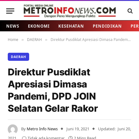
NEWS
EKONOMI
KESEHATAN
PENDIDIKAN
PER
Home
DAERAH
Direktur Pusdiklat Apresiasi Dimasa Pandemi, DPD JOIN Selatan Gelar Rakor
»
»
DAERAH
Direktur Pusdiklat
Apresiasi Dimasa
Pandemi, DPD JOIN
Selatan Gelar Rakor
By
Metro Info News
Juni 19, 2021
Updated:
Juni 20,
2021
Tidak ada komentar
2 Mins Read